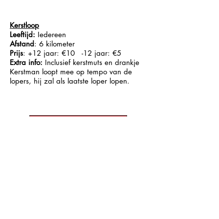
Kerstloop
Leeftijd:
Iedereen
Afstand
: 6 kilometer
Prijs
: +12 jaar: €10 -12 jaar: €5
Extra info:
​ Inclusief kerstmuts en drankje
Kerstman loopt mee op tempo van de
lopers, hij zal als laatste loper lopen.
Schrijf hier in!
T-Adventure --
info@t-adventure.be
Maatschappelijke zetel: Langemarkstraat 20d, 8920 Poelkapelle
T-Adventure bv BTW BE0799.365.914
T-Adventure vzw BTW BE1002.411.658